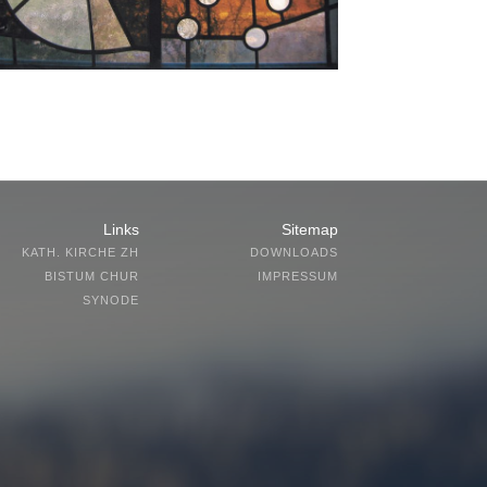
Links
Sitemap
KATH. KIRCHE ZH
DOWNLOADS
BISTUM CHUR
IMPRESSUM
SYNODE