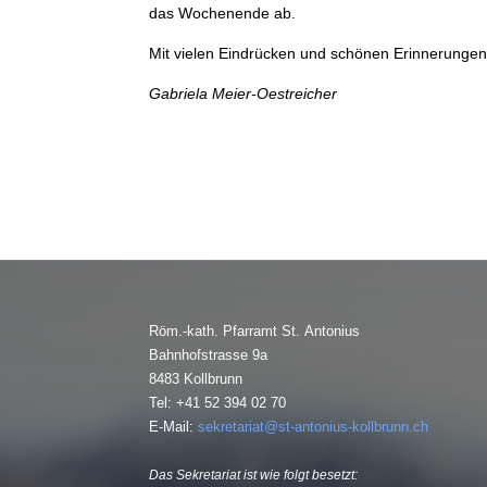
das Wochenende ab.
Mit vielen Eindrücken und schönen Erinnerungen s
Gabriela Meier-Oestreicher
Röm.-kath. Pfarramt St. Antonius
Bahnhofstrasse 9a
8483 Kollbrunn
Tel: +41 52 394 02 70
E-Mail:
sekretariat@st-antonius-kollbrunn.ch
Das Sekretariat ist wie folgt besetzt: