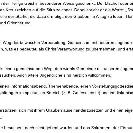
der Heilige Geist in besonderer Weise geschenkt. Der Bischof oder ei
s Kreuzzeichen auf die Stirn zeichnet. Dabei spricht er die Worte:
„Se
uelle der Stärke, die dazu ermutigt, den Glauben im Alltag zu leben, 
und Orientierung.
 ein Weg der bewussten Vorbereitung. Gemeinsam mit anderen Jugendlic
, was es bedeutet, als Christ Verantwortung zu übernehmen, und erfahr
 als einen gemeinsamen Weg, den wir als Gemeinde mit unseren Jugend
esuchen. Auch ältere Jugendliche sind herzlich willkommen.
einen Informationsabend, Themenabende, einen Vorstellungsgottesdien
tungen im spirituellen Bereich (z. B. Gottesdienste) und im diakonisc
rstützen, sich mit ihrem Glauben auseinanderzusetzen und einen eige
.
hre besuchen, noch nicht gefirmt wurden und das Sakrament der Firmung