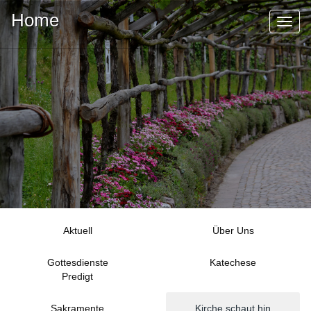
Home
Toggl
naviga
Aktuell
Über Uns
Gottesdienste
Katechese
Predigt
Sakramente
Kirche schaut hin