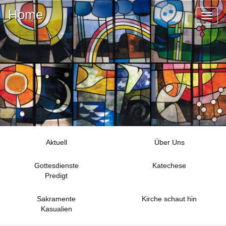
Home
Toggl
naviga
Aktuell
Über Uns
Gottesdienste
Katechese
Predigt
Sakramente
Kirche schaut hin
Kasualien